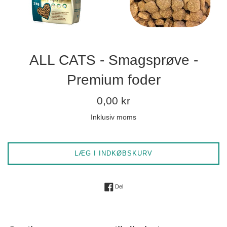
ALL CATS - Smagsprøve -
Premium foder
Normalpris
0,00 kr
Inklusiv moms
LÆG I INDKØBSKURV
Del på Facebook
Del