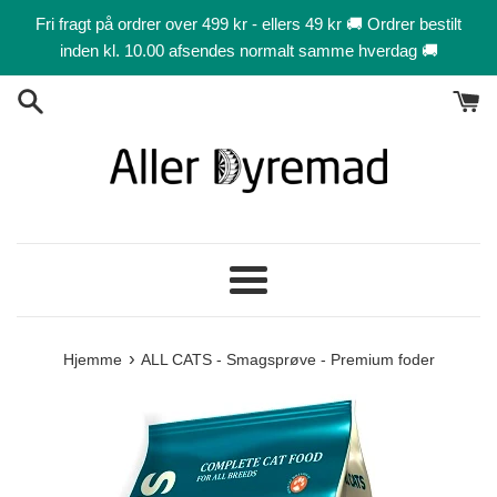
Gå
Fri fragt på ordrer over 499 kr - ellers 49 kr 🚚 Ordrer bestilt
til
inden kl. 10.00 afsendes normalt samme hverdag 🚚
indhold
Menu
›
Hjemme
ALL CATS - Smagsprøve - Premium foder